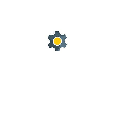
En volume avant montage, sous emballage, réduits à plat en
cartons.
Economie dans le transport, cela ne nécessite pas un véhicule
utilitaire pour le transporter.
Economie en Poids structurel par rapport à sa charge
conséquente admissible.
Rapide pour:
Rapide à monter sans outils , juste un marteau ou un maillet.
Rapide à transporter.
Déscriptifs
Avantages