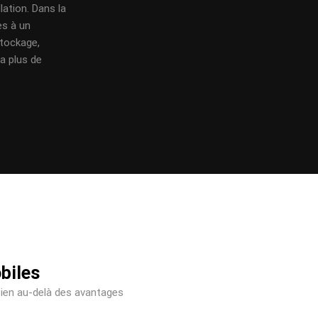
lation. Dans la
es à un
tockage,
a plus de
biles
ien au-delà des avantages