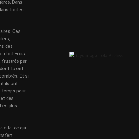
gères. Dans
 dans toutes
aires. Ces
iers,
ans des
ce dont vous
 frustrés par
dont ils ont
combrés. Et si
t ils ont
e temps pour
 et des
ches plus
 site, ce qui
ansfert